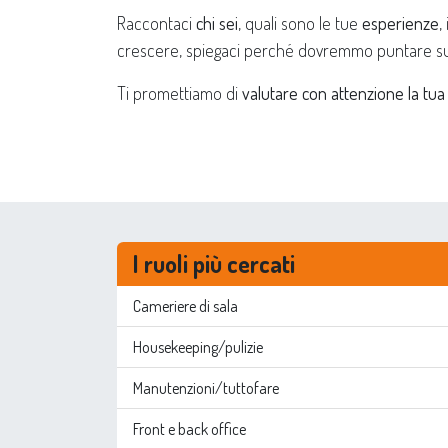
Raccontaci
chi sei
, quali sono le tue
esperienze
,
crescere, spiegaci perché dovremmo puntare s
Ti promettiamo di
valutare con attenzione la tua
I ruoli più cercati
Cameriere di sala
Housekeeping/pulizie
Manutenzioni/tuttofare
Front e back office