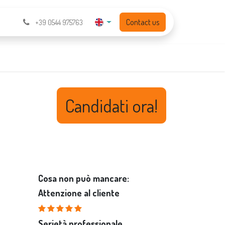
Contact us
+39 0544 975763
Candidati ora!
Cosa non può mancare:
Attenzione al cliente
Serietà professionale