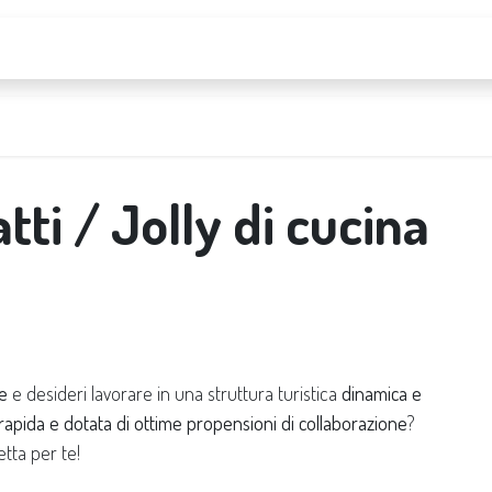
About us
FAQs
Contact us
tti / Jolly di cucina
ne
e desideri lavorare in una struttura turistica
dinamica e
, rapida e dotata di ottime propensioni di collaborazione
?
tta per te!