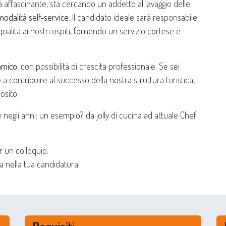
ità affascinante, sta cercando un addetto al lavaggio delle
modalità self-service
. Il candidato ideale sarà responsabile
qualità ai nostri ospiti, fornendo un servizio cortese e
amico
, con possibilità di crescita professionale. Se sei
 contribuire al successo della nostra struttura turistica,
osito.
e negli anni: un esempio? da jolly di cucina ad attuale Chef
er un colloquio.
a nella tua candidatura!